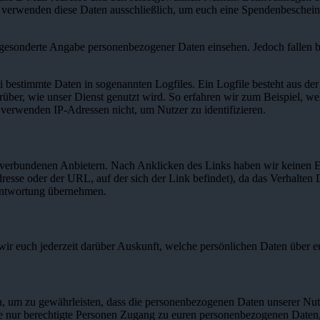
 verwenden diese Daten ausschließlich, um euch eine Spendenbeschein
gesonderte Angabe personenbezogener Daten einsehen. Jedoch fallen bei
i bestimmte Daten in sogenannten Logfiles. Ein Logfile besteht aus de
ber, wie unser Dienst genutzt wird. So erfahren wir zum Beispiel, wel
 verwenden IP-Adressen nicht, um Nutzer zu identifizieren.
t verbundenen Anbietern. Nach Anklicken des Links haben wir keinen E
esse oder der URL, auf der sich der Link befindet), da das Verhalten D
rantwortung übernehmen.
ir euch jederzeit darüber Auskunft, welche persönlichen Daten über eu
n, um zu gewährleisten, dass die personenbezogenen Daten unserer Nutz
eite nur berechtigte Personen Zugang zu euren personenbezogenen Daten