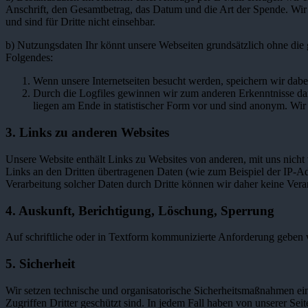
Anschrift, den Gesamtbetrag, das Datum und die Art der Spende. Wir
und sind für Dritte nicht einsehbar.
b) Nutzungsdaten Ihr könnt unsere Webseiten grundsätzlich ohne die 
Folgendes:
Wenn unsere Internetseiten besucht werden, speichern wir dabe
Durch die Logfiles gewinnen wir zum anderen Erkenntnisse darü
liegen am Ende in statistischer Form vor und sind anonym. Wir
3. Links zu anderen Websites
Unsere Website enthält Links zu Websites von anderen, mit uns nich
Links an den Dritten übertragenen Daten (wie zum Beispiel der IP-Adr
Verarbeitung solcher Daten durch Dritte können wir daher keine Ve
4. Auskunft, Berichtigung, Löschung, Sperrung
Auf schriftliche oder in Textform kommunizierte Anforderung geben w
5. Sicherheit
Wir setzen technische und organisatorische Sicherheitsmaßnahmen ei
Zugriffen Dritter geschützt sind. In jedem Fall haben von unserer S