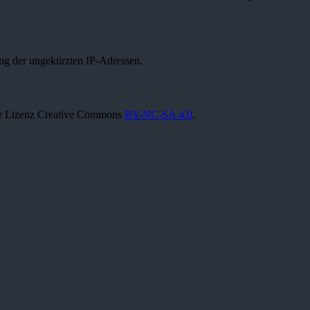
ung der ungekürzten IP-Adressen.
 der Lizenz Creative Commons
BY-NC-SA 4.0
.