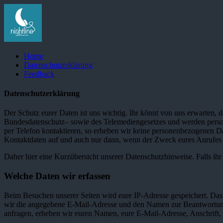
Home
Datenschutzerklärung
Feedback
Datenschutzerklärung
Der Schutz eurer Daten ist uns wichtig. Ihr könnt von uns erwarten, 
Bundesdatenschutz– sowie des Telemediengesetzes und werden person
per Telefon kontaktieren, so erheben wir keine personenbezogenen 
Kontaktdaten auf und auch nur dann, wenn der Zweck eures Anrufes die
Daher hier eine Kurzübersicht unserer Datenschutzhinweise. Falls ihr 
Welche Daten wir erfassen
Beim Besuchen unserer Seiten wird eure IP-Adresse gespeichert. Das
wir die angegebene E-Mail-Adresse und den Namen zur Beantwortung e
anfragen, erheben wir euren Namen, eure E-Mail-Adresse, Anschrift,