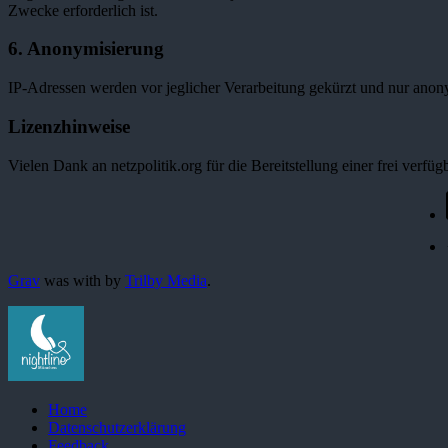
Zwecke erforderlich ist.
6. Anonymisierung
IP-Adressen werden vor jeglicher Verarbeitung gekürzt und nur anony
Lizenzhinweise
Vielen Dank an netzpolitik.org für die Bereitstellung einer frei ve
Grav
was
with
by
Trilby Media
.
Home
Datenschutzerklärung
Feedback